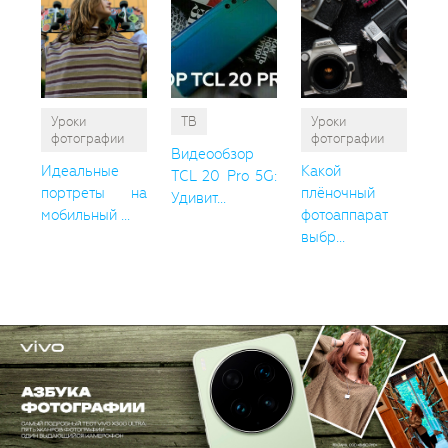
Уроки
ТВ
Уроки
фотографии
фотографии
Видеообзор
Идеальные
Какой
TCL 20 Pro 5G:
портреты на
плёночный
Удивит...
мобильный ...
фотоаппарат
выбр...