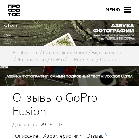
МЕНЮ
Prophotos.ru
Каталог фототехники
Видеокамеры
Экшн-камеры
GoPro
GoPro Fusion
Отзывы
Отзывы о GoPro
Fusion
Дата анонса:
29.09.2017
0
Описание
Характеристики
Отзывы