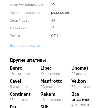
10
Диаметр штанги, мм
резиновые
Наконечники опор
да
Серый цвет
15
Длина (мм)
0.115
Вес, кг
Все характеристики
Другие штативы
Benro
Libec
Unomat
48 штативов
19 штативов
22 штатива
Cavei
Manfrotto
Velbon
11 штативов
90 штативов
79 штативов
Continent
Rekam
Все
штативы
23 штатива
46 штативов
491 штатив
Era
Slik