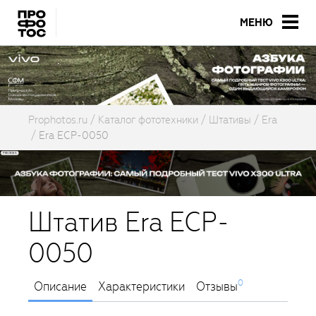
МЕНЮ
Prophotos.ru
Каталог фототехники
Штативы
Era
Era ECP-0050
Штатив Era ECP-
0050
0
Описание
Характеристики
Отзывы