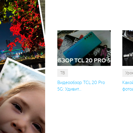
ТВ
Уро
Видеообзор TCL 20 Pro
Како
5G: Удивит...
фотоа