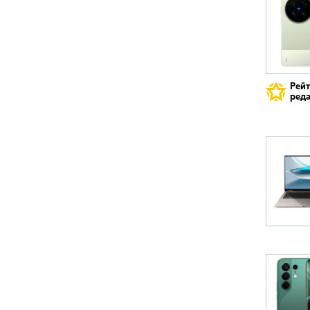
Рей
реда