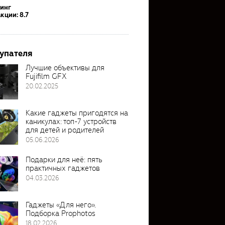
тинг
кции: 8.7
упателя
Лучшие объективы для
Fujifilm GFX
20.02.2025
Какие гаджеты пригодятся на
каникулах: топ-7 устройств
для детей и родителей
05.06.2026
Подарки для неё: пять
практичных гаджетов
04.03.2026
Гаджеты «Для него».
Подборка Prophotos
18.02.2026