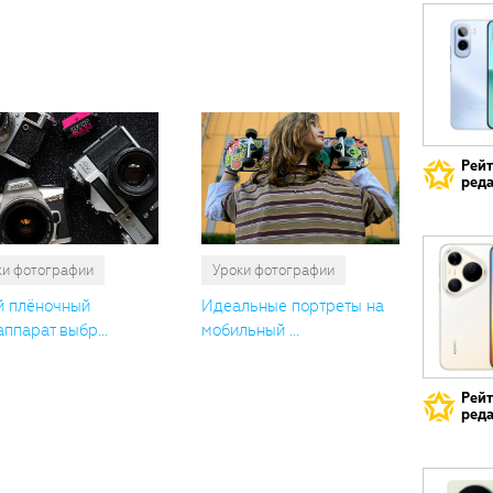
Вам
также
понрави
Рей
реда
ки фотографии
Уроки фотографии
й плёночный
Идеальные портреты на
ппарат выбр...
мобильный ...
Рей
реда