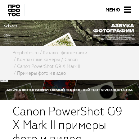
МЕНЮ
Prophotos.ru
Каталог фототехники
Компактные камеры
Canon
Canon PowerShot G9 X Mark II
Примеры фото и видео
Canon PowerShot G9
X Mark II примеры
фото и видео