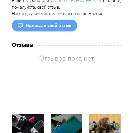
Если вы работали с
Canon LEGRIA HF G25
оставьте,
пожалуйста, свой отзыв.
Нам и другим читателям важно ваше мнение.
Написать свой отзыв
Отзывы
Отзывов пока нет
Вам
так
пон