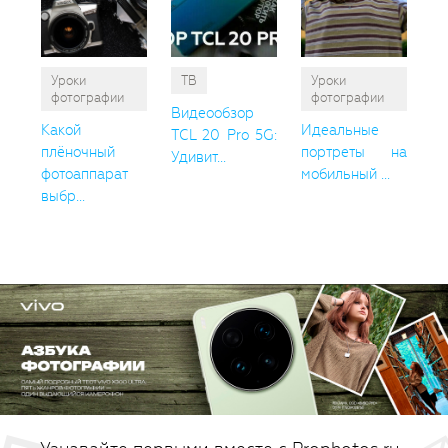
Уроки
ТВ
Уроки
фотографии
фотографии
Видеообзор
Какой
Идеальные
TCL 20 Pro 5G:
плёночный
портреты на
Удивит...
фотоаппарат
мобильный ...
выбр...