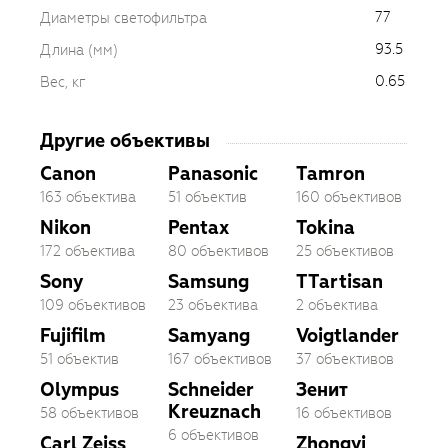
77
Диаметры светофильтра
93.5
Длина (мм)
0.65
Вес, кг
Другие объективы
Canon
Panasonic
Tamron
163 объектива
51 объектив
160 объективов
Nikon
Pentax
Tokina
172 объектива
80 объективов
25 объективов
Sony
Samsung
TTartisan
109 объективов
23 объектива
2 объектива
Fujifilm
Samyang
Voigtlander
51 объектив
167 объективов
37 объективов
Olympus
Schneider
Зенит
Kreuznach
58 объективов
16 объективов
6 объективов
Carl Zeiss
Zhongyi