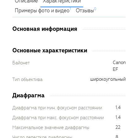
Описание
Характеристики
1
0
Примеры фото и видео
Отзывы
Основная информация
Основные характеристики
Canon
Байонет
EF
широкоугольный
Тип объектива
Диафрагма
1.4
Диафрагма при мин. фокусном расстоянии
1.4
Диафрагма при макс. фокусном расстоянии
22
Максимальное значение диафрагмы
8
Число лепестков диафрагмы