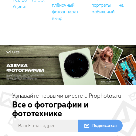
TCL 20 Pro 5G:
плёночный
портреты на
Удивит...
фотоаппарат
мобильный ...
выбр...
Узнавайте первыми вместе с Prophotos.ru
Все о фотографии и
фототехнике
Подписаться