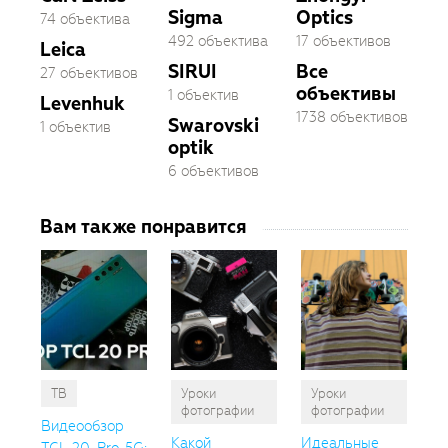
Sigma
Optics
74 объектива
492 объектива
17 объективов
Leica
SIRUI
Все
27 объективов
объективы
1 объектив
Levenhuk
1738 объективов
Swarovski
1 объектив
optik
6 объективов
Вам также понравится
ТВ
Уроки
Уроки
фотографии
фотографии
Видеообзор
Какой
Идеальные