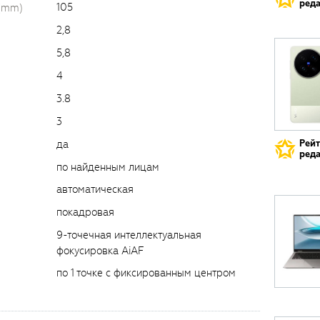
реда
105
 (mm)
2,8
5,8
4
3.8
3
да
Рей
реда
по найденным лицам
автоматическая
покадровая
9-точечная интеллектуальная
фокусировка AiAF
по 1 точке с фиксированным центром