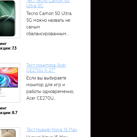
Тест Tecno Camon 50
Ultra 5G
Tecno Camon 50 Ultra
5G можно назвать не
самым
сбалансированным
устройством....
тинг
кции: 7.3
Тест монитора Acer
CE270U X 27″
Если вы выбираете
монитор для игр и
работы одновременно,
Acer CE270U...
тинг
кции: 8.7
Тест Huawei Nova 15 Max