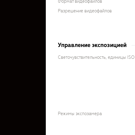
Формат видеофайлов
Разрешение видеофайлов
Управление экспозицией
Светочувствительность, единицы ISO
Режимы экспозамера