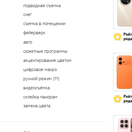
подводная съемка
снег
съемка в помещении
фейерверк
Рей
реда
авто
сюжетные программы
акцентирование цветом
цифровое макро
ручной режим (M)
видеосъёмка
склейка панорам
Рей
реда
замена цвета