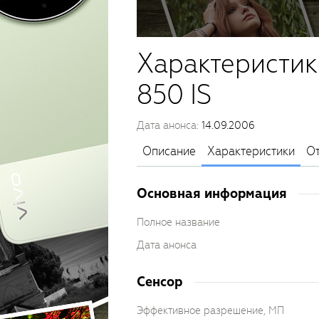
Характеристик
850 IS
Дата анонса:
14.09.2006
Описание
Характеристики
О
Основная информация
Полное название
Дата анонса
Сенсор
Эффективное разрешение, МП