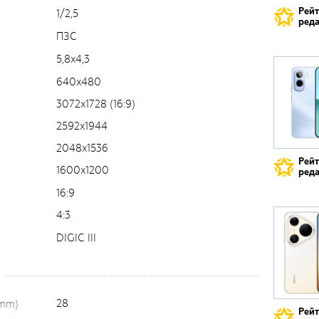
Рей
1/2,5
реда
ПЗС
5,8x4,3
640x480
3072x1728 (16:9)
2592x1944
2048x1536
Рей
1600x1200
реда
16:9
4:3
DIGIC III
28
(mm)
Рей