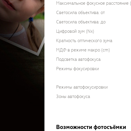
Максимальное фокусное расстояние
Светосила объектива: от
Светосила объектива: до
Цифровой зум (Nx)
Кратность оптического зума
МДФ в режиме макро (cm)
Подсветка автофокуса
Режимы фокусировки
Режимы автофокусировки
Зоны автофокуса
Возможности фотосъёмки