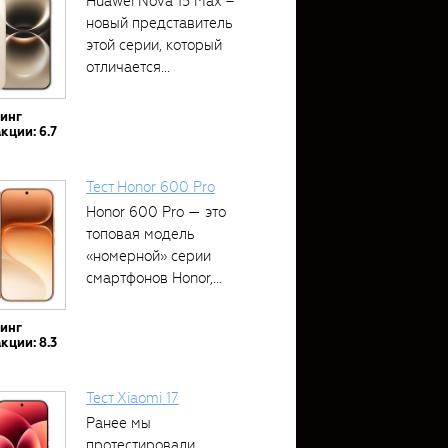
Huawei Nova 15 Max –
новый представитель
этой серии, который
отличается...
тинг
кции: 6.7
Тест Honor 600 Pro
Honor 600 Pro — это
топовая модель
«номерной» серии
смартфонов Honor,...
тинг
кции: 8.3
Тест Xiaomi 17
Ранее мы
протестировали