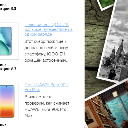
тинг
кции: 9.3
Полевой тест iQOO Z11:
большое путешествие на
одном заряде
Этот обзор посвящён
довольно необычному
смартфону. iQOO Z11
оснащён встроенным
тинг
аккумулятором...
кции: 8.3
Тест HUAWEI Pura 90s
Pro Max
В нашем тесте
проверим, как снимает
HUAWEI Pura 90s Pro
Max...
тинг