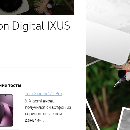
n Digital IXUS
ние тесты
Тест Xiaomi 17T Pro
У Xiaomi вновь
получился смартфон из
серии «топ за свои
деньги»....