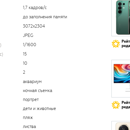
1,7 кадров/с
до заполнения памяти
3072x2304
JPEG
Рей
1/1600
)
реда
15
c)
10
2
аквариум
ночная съемка
портрет
Рей
реда
дети и животные
пляж
листва