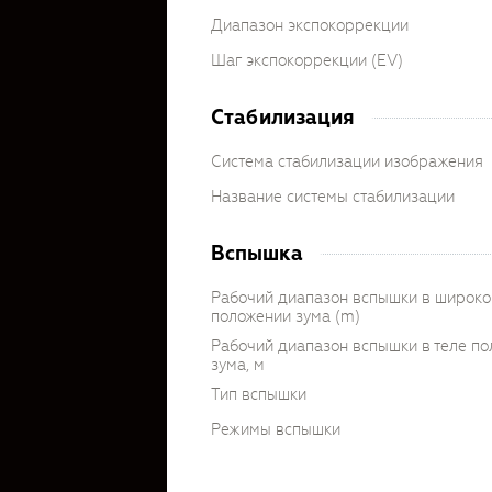
Диапазон экспокоррекции
Шаг экспокоррекции (EV)
Стабилизация
Система стабилизации изображения
Название системы стабилизации
Вспышка
Рабочий диапазон вспышки в широк
положении зума (m)
Рабочий диапазон вспышки в теле п
зума, м
Тип вспышки
Режимы вспышки