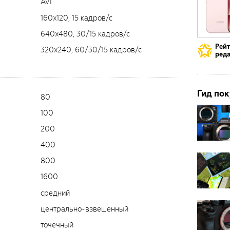
AVI
160x120, 15 кадров/с
640x480, 30/15 кадров/с
Рей
320x240, 60/30/15 кадров/с
реда
Гид пок
80
100
200
400
800
1600
средний
центрально-взвешенный
точечный