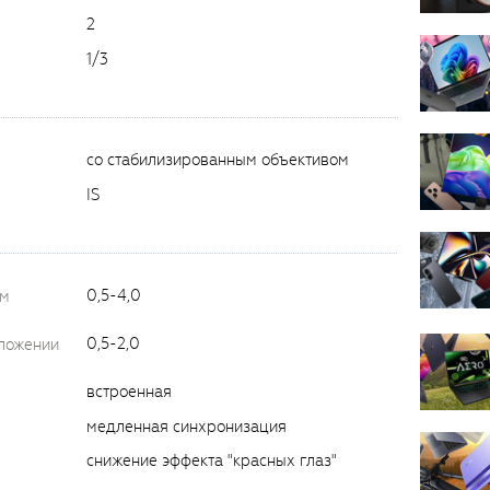
2
1/3
со стабилизированным объективом
IS
0,5-4,0
ом
0,5-2,0
оложении
встроенная
медленная синхронизация
снижение эффекта "красных глаз"