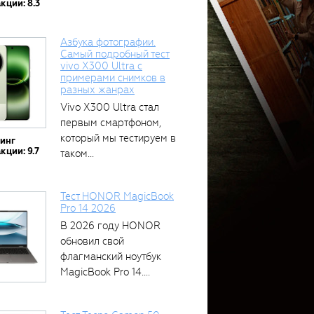
кции: 8.3
Азбука фотографии.
Самый подробный тест
vivo X300 Ultra с
примерами снимков в
разных жанрах
Vivo X300 Ultra стал
первым смартфоном,
который мы тестируем в
тинг
кции: 9.7
таком...
Тест HONOR MagicBook
Pro 14 2026
В 2026 году HONOR
обновил свой
флагманский ноутбук
MagicBook Pro 14....