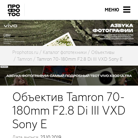
МЕНЮ
Prophotos.ru
Каталог фототехники
Объективы
Tamron
Tamron 70-180mm F2.8 Di III VXD Sony E
Объектив Tamron 70-
180mm F2.8 Di III VXD
Sony E
Дата анонса:
23.10.2019