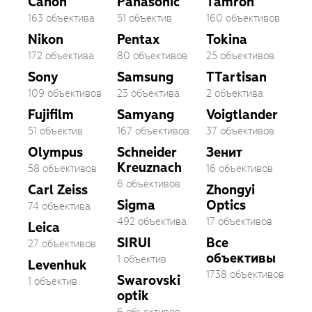
Canon
Panasonic
Tamron
163 объектива
51 объектив
160 объективов
Nikon
Pentax
Tokina
172 объектива
80 объективов
25 объективов
Sony
Samsung
TTartisan
109 объективов
23 объектива
2 объектива
Fujifilm
Samyang
Voigtlander
51 объектив
167 объективов
37 объективов
Olympus
Schneider
Зенит
Kreuznach
58 объективов
16 объективов
6 объективов
Carl Zeiss
Zhongyi
Sigma
Optics
74 объектива
492 объектива
17 объективов
Leica
SIRUI
Все
27 объективов
объективы
1 объектив
Levenhuk
1738 объективов
Swarovski
1 объектив
optik
6 объективов