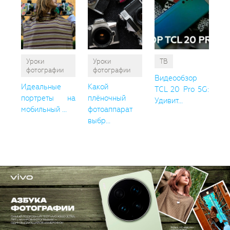
Уроки
Уроки
ТВ
фотографии
фотографии
Видеообзор
Идеальные
Какой
TCL 20 Pro 5G:
портреты на
плёночный
Удивит...
мобильный ...
фотоаппарат
выбр...