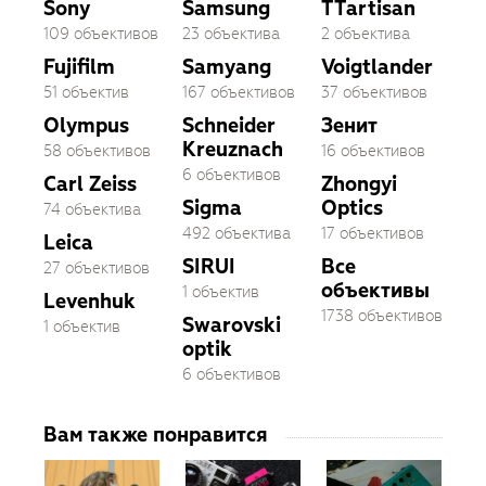
Sony
Samsung
TTartisan
109 объективов
23 объектива
2 объектива
Fujifilm
Samyang
Voigtlander
51 объектив
167 объективов
37 объективов
Olympus
Schneider
Зенит
Kreuznach
58 объективов
16 объективов
6 объективов
Carl Zeiss
Zhongyi
Sigma
Optics
74 объектива
492 объектива
17 объективов
Leica
SIRUI
Все
27 объективов
объективы
1 объектив
Levenhuk
1738 объективов
Swarovski
1 объектив
optik
6 объективов
Вам также понравится