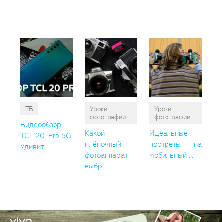
так
пон
ТВ
Уроки
Уроки
фотографии
фотографии
Видеообзор
Какой
Идеальные
TCL 20 Pro 5G:
плёночный
портреты на
Удивит...
фотоаппарат
мобильный ...
выбр...