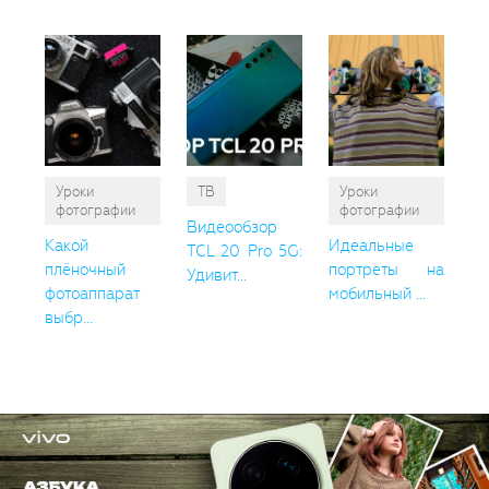
Уроки
ТВ
Уроки
фотографии
фотографии
Видеообзор
Какой
Идеальные
TCL 20 Pro 5G:
плёночный
портреты на
Удивит...
фотоаппарат
мобильный ...
выбр...