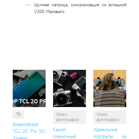
Шумная матрица, синхронизация со вспышкой
1/200. Маловато
Вам
так
пон
ТВ
Уроки
Уроки
фотографии
фотографии
Видеообзор
Какой
Идеальные
TCL 20 Pro 5G:
плёночный
портреты на
Удивит...