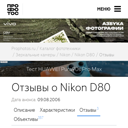
МЕНЮ
Prophotos.ru
Каталог фототехники
Зеркальные камеры
Nikon
Nikon D80
Отзывы
Отзывы о Nikon D80
Дата анонса:
09.08.2006
3
Описание
Характеристики
Отзывы
357
Объективы