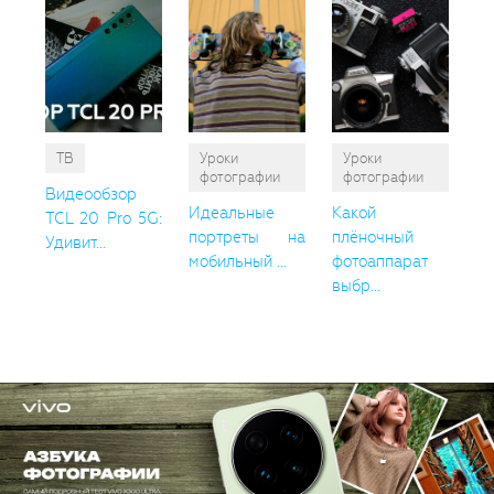
ТВ
Уроки
Уроки
фотографии
фотографии
Видеообзор
Идеальные
Какой
TCL 20 Pro 5G:
портреты на
плёночный
Удивит...
мобильный ...
фотоаппарат
выбр...