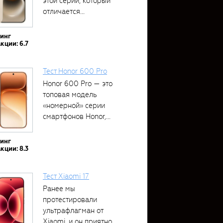
этой серии, который
отличается...
тинг
кции: 6.7
Тест Honor 600 Pro
Honor 600 Pro — это
топовая модель
«номерной» серии
смартфонов Honor,...
тинг
кции: 8.3
Тест Xiaomi 17
Ранее мы
протестировали
ультрафлагман от
Xiaomi, и он приятно