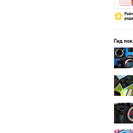
Рей
реда
Гид пок