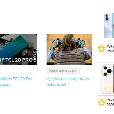
Вам
также
понрави
Рей
реда
Уроки фотографии
ообзор TCL 20 Pro
Идеальные портреты на
дивит...
мобильный ...
Рей
реда