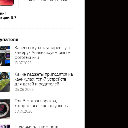
удивил своими...
тинг
кции: 8.7
упателя
Зачем покупать устаревшую
камеру? Анализируем рынок
фототехники
15.07.2025
Какие гаджеты пригодятся на
каникулах: топ-7 устройств
для детей и родителей
05.06.2026
Топ-5 фотоаппаратов,
которые всё ещё актуальны
30.01.2026
Подарки для неё: пять