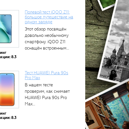
Полевой тест iQOO Z11:
большое путешествие на
одном заряде
тся
Этот обзор посвящён
довольно необычному
смартфону. iQOO Z11
оснащён встроенным
тинг
аккумулятором...
кции: 8.3
Тест HUAWEI Pura 90s
Pro Max
В нашем тесте
проверим, как снимает
HUAWEI Pura 90s Pro
Max...
тинг
кции: 8.3