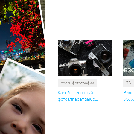
Уроки фотографии
ТВ
Какой плёночный
Виде
фотоаппарат выбр...
5G: У