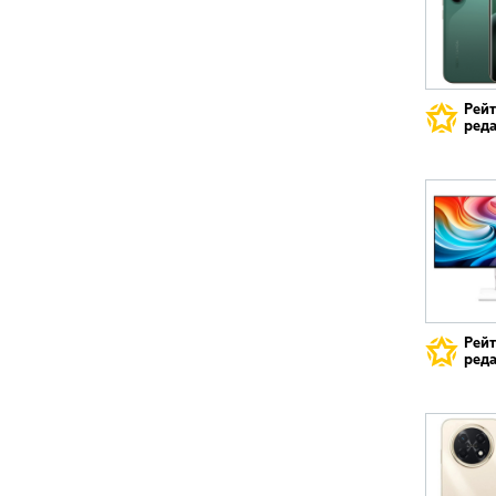
Рей
реда
Рей
реда