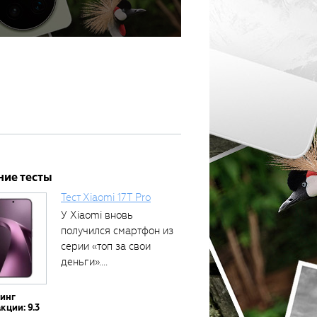
ние тесты
Тест Xiaomi 17T Pro
У Xiaomi вновь
получился смартфон из
серии «топ за свои
деньги»....
тинг
кции: 9.3