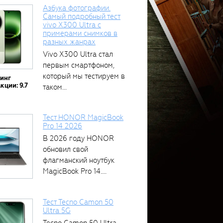
Азбука фотографии.
Самый подробный тест
vivo X300 Ultra с
примерами снимков в
разных жанрах
Vivo X300 Ultra стал
первым смартфоном,
который мы тестируем в
тинг
кции: 9.7
таком...
Тест HONOR MagicBook
Pro 14 2026
В 2026 году HONOR
обновил свой
флагманский ноутбук
MagicBook Pro 14....
Тест Tecno Camon 50
Ultra 5G
Tecno Camon 50 Ultra