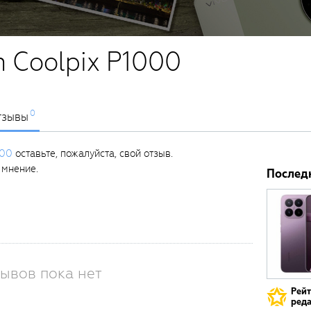
n Coolpix P1000
0
тзывы
000
оставьте, пожалуйста, свой отзыв.
 мнение.
Послед
ывов пока нет
Рей
реда