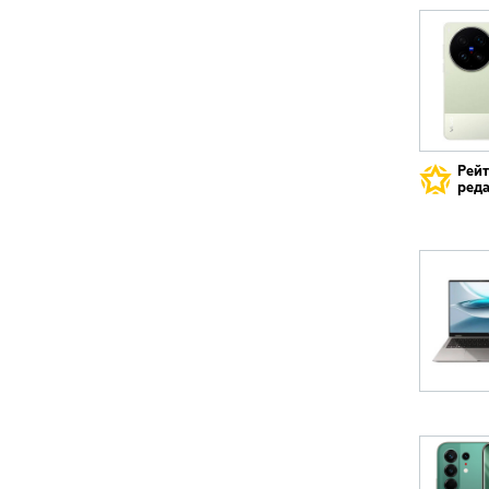
Рей
реда