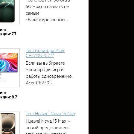
5G можно назвать не
самым
сбалансированным
устройством....
тинг
кции: 7.3
Тест монитора Acer
CE270U X 27″
Если вы выбираете
монитор для игр и
работы одновременно,
Acer CE270U...
тинг
кции: 8.7
Тест Huawei Nova 15 Max
Huawei Nova 15 Max –
новый представитель