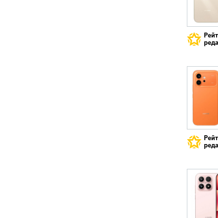
Рей
реда
Рей
реда