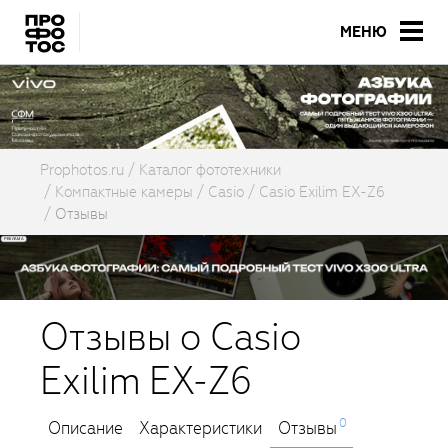
МЕНЮ
Prophotos.ru
Каталог фототехники
Компактные камеры
Casio
Casio Exilim EX-Z6
Отзывы
Отзывы о Casio
Exilim EX-Z6
0
Описание
Характеристики
Отзывы