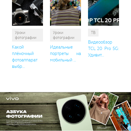
Уроки
Уроки
ТВ
фотографии
фотографии
Видеообзор
Какой
Идеальные
TCL 20 Pro 5G:
плёночный
портреты на
Удивит...
фотоаппарат
мобильный ...
выбр...