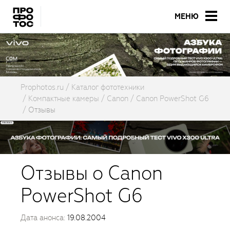
МЕНЮ
Prophotos.ru
Каталог фототехники
Компактные камеры
Canon
Canon PowerShot G6
Отзывы
Отзывы о Canon
PowerShot G6
Дата анонса:
19.08.2004