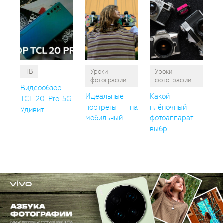
ТВ
Уроки
Уроки
фотографии
фотографии
Видеообзор
Идеальные
Какой
TCL 20 Pro 5G:
портреты на
плёночный
Удивит...
мобильный ...
фотоаппарат
выбр...