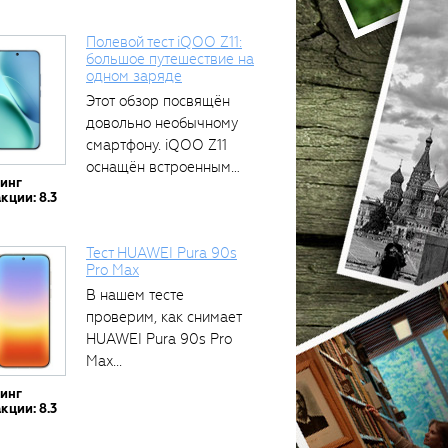
Полевой тест iQOO Z11:
большое путешествие на
одном заряде
Этот обзор посвящён
довольно необычному
смартфону. iQOO Z11
оснащён встроенным
тинг
аккумулятором...
кции: 8.3
Тест HUAWEI Pura 90s
Pro Max
В нашем тесте
проверим, как снимает
HUAWEI Pura 90s Pro
Max...
тинг
кции: 8.3