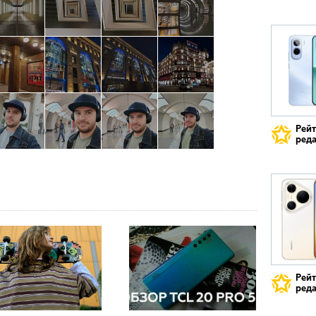
Рей
реда
Рей
реда