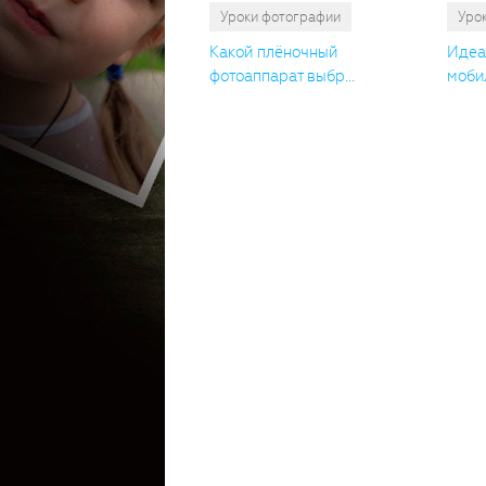
Уроки фотографии
Уро
Какой плёночный
Идеа
фотоаппарат выбр...
мобил