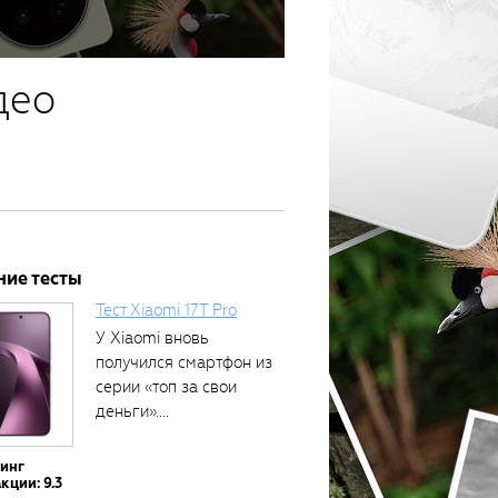
део
ние тесты
Тест Xiaomi 17T Pro
У Xiaomi вновь
получился смартфон из
серии «топ за свои
деньги»....
тинг
кции: 9.3