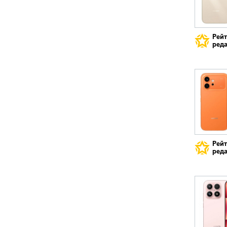
Рей
реда
Рей
реда