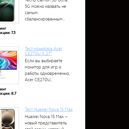
5G можно назвать не
самым
сбалансированным
устройством....
тинг
кции: 7.3
Тест монитора Acer
CE270U X 27″
Если вы выбираете
монитор для игр и
работы одновременно,
Acer CE270U...
тинг
кции: 8.7
Тест Huawei Nova 15 Max
Huawei Nova 15 Max –
новый представитель