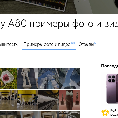
y A80 примеры фото и ви
1
68
0
ши тесты
Примеры фото и видео
Отзывы
Послед
Рей
реда