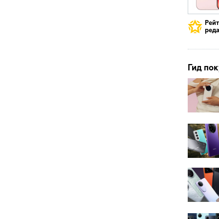
Рей
реда
Гид пок