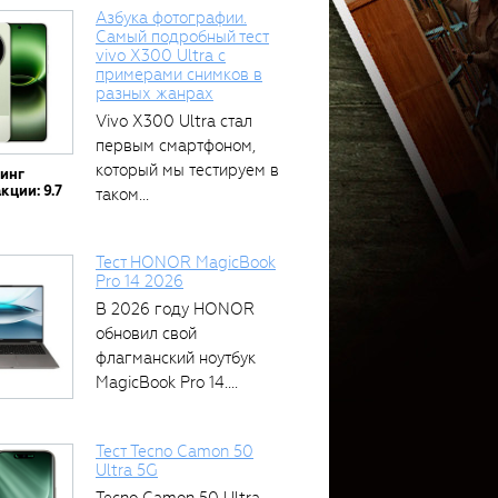
Азбука фотографии.
Самый подробный тест
vivo X300 Ultra с
примерами снимков в
разных жанрах
Vivo X300 Ultra стал
первым смартфоном,
который мы тестируем в
тинг
кции: 9.7
таком...
Тест HONOR MagicBook
Pro 14 2026
В 2026 году HONOR
обновил свой
флагманский ноутбук
MagicBook Pro 14....
Тест Tecno Camon 50
Ultra 5G
Tecno Camon 50 Ultra