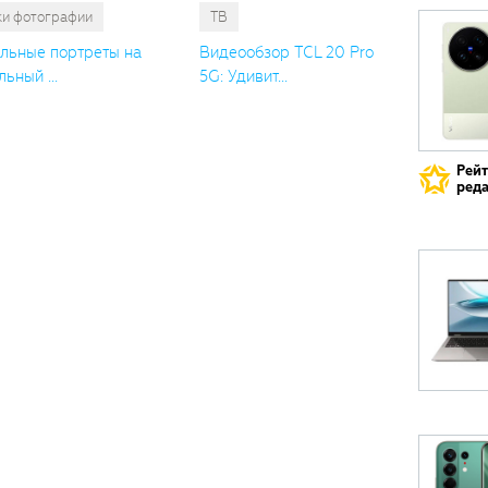
ки фотографии
ТВ
льные портреты на
Видеообзор TCL 20 Pro
ьный ...
5G: Удивит...
Рей
реда