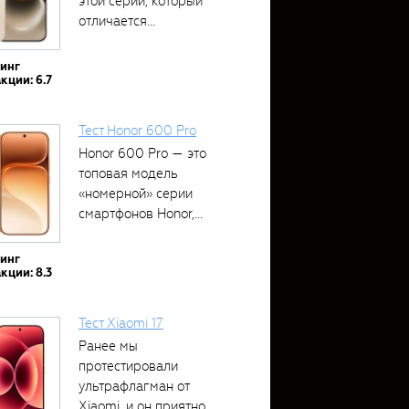
этой серии, который
отличается...
тинг
кции: 6.7
Тест Honor 600 Pro
Honor 600 Pro — это
топовая модель
«номерной» серии
смартфонов Honor,...
тинг
кции: 8.3
Тест Xiaomi 17
Ранее мы
протестировали
ультрафлагман от
Xiaomi, и он приятно