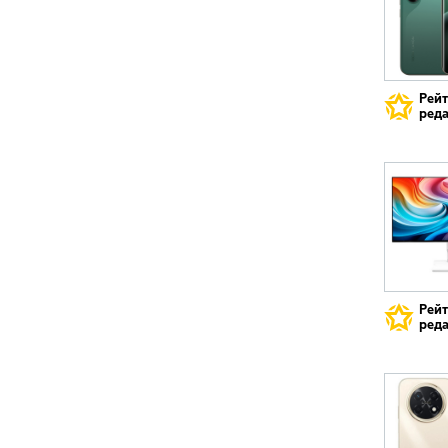
Рей
реда
Рей
реда