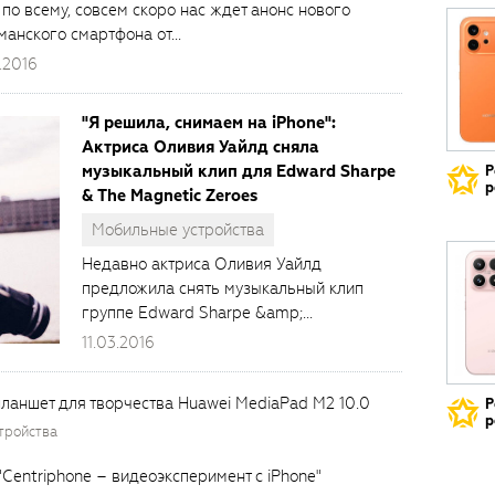
 по всему, совсем скоро нас ждет анонс нового
анского смартфона от...
.2016
"Я решила, снимаем на iPhone":
Актриса Оливия Уайлд сняла
музыкальный клип для Edward Sharpe
Р
р
& The Magnetic Zeroes
Мобильные устройства
Недавно актриса Оливия Уайлд
предложила снять музыкальный клип
группе Edward Sharpe &amp;...
11.03.2016
ланшет для творчества Huawei MediaPad M2 10.0
Р
р
тройства
"Centriphone – видеоэксперимент с iPhone"