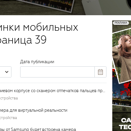
инки мобильных
раница 39
Дата публикации
Meizu M3 Note в алюминиевом корпусе со сканером отпечатков пальцев представлен в Китае
стройства
амера для виртуальной реальности
стройства
зы от Samsung будет встроена камера