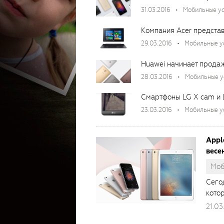
31.03.2016
Мобильные у
29.03.2016
Мобильные у
Huawei начинает прода
28.03.2016
Мобильные у
Смартфоны LG X cam и 
23.03.2016
Мобильные у
Appl
весе
Моб
Сего
кото
21.03