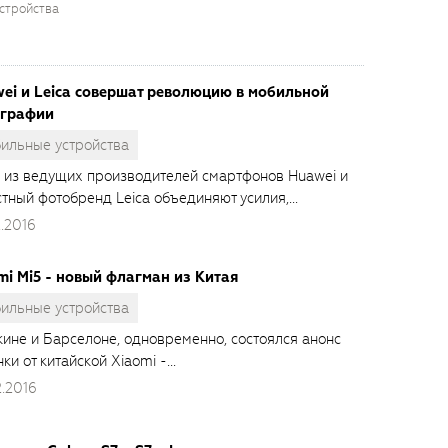
стройства
ei и Leica совершат революцию в мобильной
графии
ильные устройства
 из ведущих производителей смартфонов Huawei и
тный фотобренд Leica объединяют усилия,...
.2016
mi Mi5 - новый флагман из Китая
ильные устройства
кине и Барселоне, одновременно, состоялся анонс
ки от китайской Xiaomi -...
2.2016