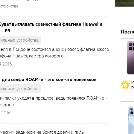
стройства
будет выглядеть совместный флагман Huawei и
 - P9
Посл
ильные устройства
реля в Лондоне состоится анонс нового флагманского
фона Huawei, камера которого...
4.2016
 для селфи ROAM-e - это кое-что новенькое
Р
р
ильные устройства
и-палки уходят в прошлое, ведь появился ROAM-e -
и-дрон.
.2016
мическим задником не боится дрели и пилы