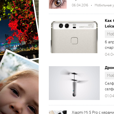
06.04.2016
Мобильные у
Как 
Leica
Моб
6 ап
смарт
04.0
Дрон
Моб
Селф
селф
01.04
Xiaomi Mi 5 Pro с кера