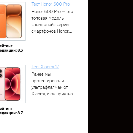
Тест Honor 600 Pro
Honor 600 Pro — это
топовая модель
«номерной» серии
смартфонов Honor,...
ейтинг
едакции: 8.3
Тест Xiaomi 17
Ранее мы
протестировали
ультрафлагман от
Xiaomi, и он приятно
удивил своими...
ейтинг
едакции: 8.7