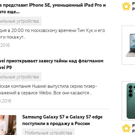
Р
e представит iPhone SE, уменьшенный iPad Pro и
р
что еще...
ильные устройства
дня в 20:00 по московскому времени Тим Кук и его
ги покажут...
.2016
ei приоткрывает завесу тайны над флагманом
ei P9
ильные устройства
йская компания Huawei выпустила серию тизер-
ажений в сервисе Weibo. Все они касаются...
3.2016
Samsung Galaxy S7 и Galaxy S7 edge
поступили в продажу в России
Р
р
Мобильные устройства