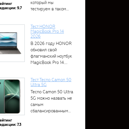
который мы
ейтинг
едакции: 9.7
тестируем в таком...
Тест HONOR
MagicBook Pro 14
2026
В 2026 году HONOR
обновил свой
флагманский ноутбук
MagicBook Pro 14....
Тест Tecno Camon 50
Ultra 5G
Tecno Camon 50 Ultra
5G можно назвать не
самым
сбалансированным
устройством....
ейтинг
едакции: 7.3