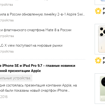
стройства
Р
р
Компания Acer представила в России обновленную линейку 2-в-1 Aspire Switch
стройства
жи флагманского смартфона Mate 8 в России
стройства
LG X view поступают на мировые рынки
стройства
Р
р
e iPhone SE и iPad Pro 9.7 - главные новинки
нней презентации Apple
ильные устройства
дня состоялась презентация компании Apple, на
рой были показаны новый смартфон iPhone...
.2016