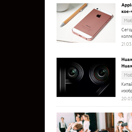
Appl
кое-
Моб
Сего
колле
21.03
Huaw
Huaw
Моб
Кита
изобр
20.0