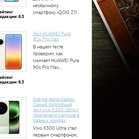
необычному
ейтинг
смартфону. iQOO Z11
едакции: 8.3
оснащён встроенным
аккумулятором...
Тест HUAWEI Pura
90s Pro Max
В нашем тесте
проверим, как
снимает HUAWEI Pura
90s Pro Max...
ейтинг
едакции: 8.3
Азбука фотографии.
Самый подробный
тест vivo X300 Ultra с
примерами снимков в
разных жанрах
Vivo X300 Ultra стал
первым смартфоном,