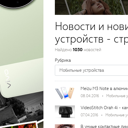
Новости и нов
устройств - ст
Найдено
1030
новостей
Рубрика
Мобильные устройства
08.04.2016
Мобильные у
VideoStitch Orah 4i - к
07.04.2016
Мобильные у
В умные контактные лин