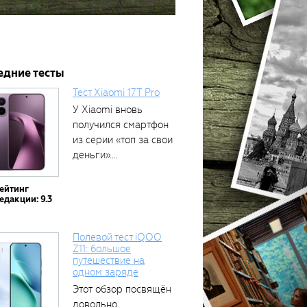
едние тесты
Тест Xiaomi 17T Pro
У Xiaomi вновь
получился смартфон
из серии «топ за свои
деньги»....
ейтинг
едакции: 9.3
Полевой тест iQOO
Z11: большое
путешествие на
одном заряде
Этот обзор посвящён
довольно