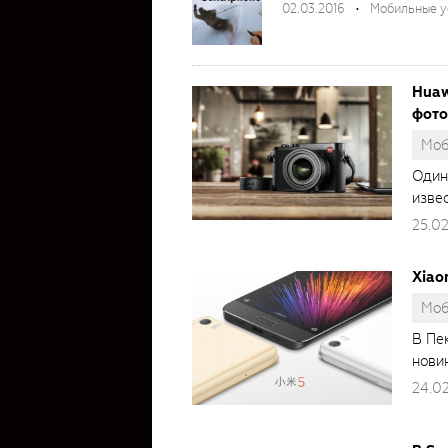
02.03.2016
Мобильные у
Huaw
фото
Моб
Один
извес
25.02
Xiao
Моб
В Пе
новин
24.0