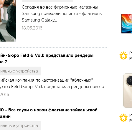
Сегодня во все фирменные магазины
Samsung приехали новинки - флагманы
Samsung Galaxy...
18.03.2016
Р
йн-бюро Feld & Volk представило рендеры
р
ne 7
ильные устройства
сийская компания по кастомизации "яблочных"
уктов Feld &amp; Volk представила рендеры нового...
.2016
10 - Все слухи о новом флагмане тайваньской
Р
ании
р
ильные устройства