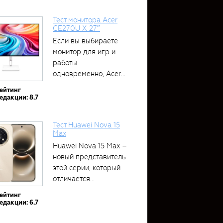
Тест монитора Acer
CE270U X 27″
Если вы выбираете
монитор для игр и
работы
одновременно, Acer
CE270U...
ейтинг
едакции: 8.7
Тест Huawei Nova 15
Max
Huawei Nova 15 Max –
новый представитель
этой серии, который
отличается...
ейтинг
едакции: 6.7