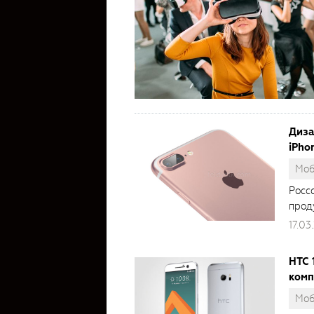
Диза
iPho
Моб
Росс
прод
17.03
HTC 
комп
Моб