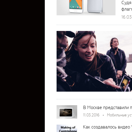
Судя
флагм
16.03
В Москве представили п
11.03.2016
Мобильные ус
Как создавалось видео 